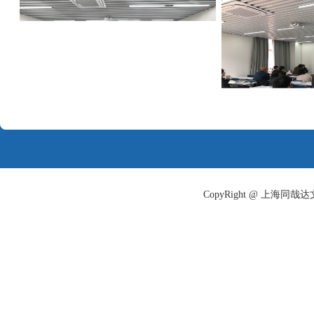
CopyRight @ 上海